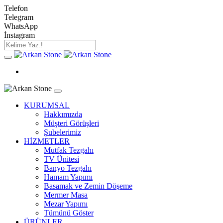
Telefon
Telegram
WhatsApp
İnstagram
KURUMSAL
Hakkımızda
Müşteri Görüşleri
Şubelerimiz
HİZMETLER
Mutfak Tezgahı
TV Ünitesi
Banyo Tezgahı
Hamam Yapımı
Basamak ve Zemin Döşeme
Mermer Masa
Mezar Yapımı
Tümünü Göster
ÜRÜNLER